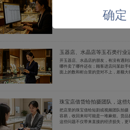
水晶饰品店可以用珠宝店软件
确定
很多开水晶饰品店的老板都有个疑问：
的。不仅能用，而且用好了能让店铺运
玉器店、水晶店等玉石类行业
开玉器店、水晶店的朋友，有没有遇到
哪件卖了哪件还在；顾客进店问某款手
面上的数和柜台里的货对不上，差额大得
珠宝店借货给拍摄团队，这些
把店里的珠宝借给短剧或视频团队拍摄
容易，收回来却可能是一堆麻烦。货品
这些问题不仅带来直接的经济损失，更