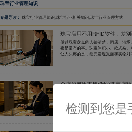
珠宝行业管理知识
专题导读：
珠宝行业管理知识,珠宝行业相关知识,珠宝行业管理方式
珠宝店用不用RFID软件，差
做过珠宝盘点的人都清楚，闭店、清场
夜是常有的事。珠宝体积小、款式杂、
让人头疼的是，盘完发现账面和实物对不
金店如何用支持rfid的珠宝店
金店库存盘点，曾经是让每一家珠宝门
标签、数数量、对账本，折腾到后半夜
检测到您是
慢，还极易出现漏盘、错盘、重复统计等