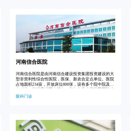
河南信合医院
河南信合医院是由河南信合建设投资集团投资建设的大
型非营利性综合性医院，医保、新农合定点单位。医院
占地面积234亩，开放床位800张，设有多个院中院及重
点科室，引进高端医疗设备，并与多家省级三甲医院建
立协作关系，致力于提供高质量的医疗服务。
眼科门诊