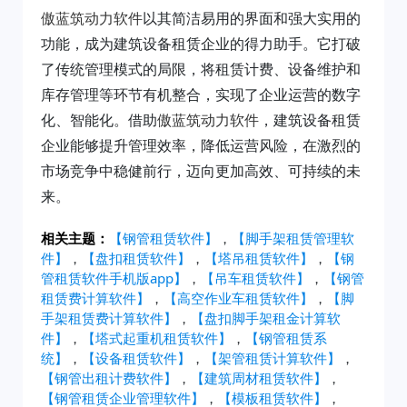
傲蓝筑动力软件
以其简洁易用的界面和强大实用的
功能，成为建筑设备租赁企业的得力助手。它打破
了传统管理模式的局限，将租赁计费、设备维护和
库存管理等环节有机整合，实现了企业运营的数字
化、智能化。借助
傲蓝筑动力软件
，建筑设备租赁
企业能够提升管理效率，降低运营风险，在激烈的
市场竞争中稳健前行，迈向更加高效、可持续的未
来。
相关主题：
【钢管租赁软件】
，
【脚手架租赁管理软
件】
，
【盘扣租赁软件】
，
【塔吊租赁软件】
，
【钢
管租赁软件手机版app】
，
【吊车租赁软件】
，
【钢管
租赁费计算软件】
，
【高空作业车租赁软件】
，
【脚
手架租赁费计算软件】
，
【盘扣脚手架租金计算软
件】
，
【塔式起重机租赁软件】
，
【钢管租赁系
统】
，
【设备租赁软件】
，
【架管租赁计算软件】
，
【钢管出租计费软件】
，
【建筑周材租赁软件】
，
【钢管租赁企业管理软件】
，
【模板租赁软件】
，